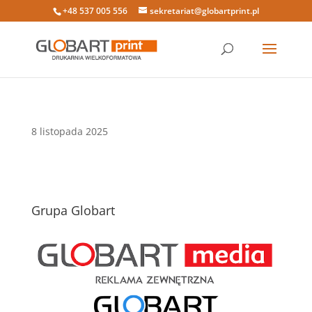
+48 537 005 556
sekretariat@globartprint.pl
8 listopada 2025
Grupa Globart