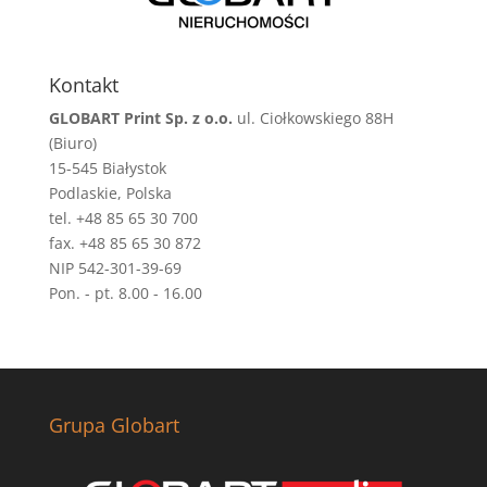
Kontakt
GLOBART Print Sp. z o.o.
ul. Ciołkowskiego 88H
(Biuro)
15-545 Białystok
Podlaskie, Polska
tel. +48 85 65 30 700
fax. +48 85 65 30 872
NIP 542-301-39-69
Pon. - pt. 8.00 - 16.00
Grupa Globart