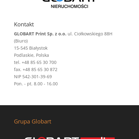
Kontakt
GLOBART Print Sp. z o.o.
ul. Ciołkowskiego 88H
(Biuro)
15-545 Białystok
Podlaskie, Polska
tel. +48 85 65 30 700
fax. +48 85 65 30 872
NIP 542-301-39-69
Pon. - pt. 8.00 - 16.00
Grupa Globart