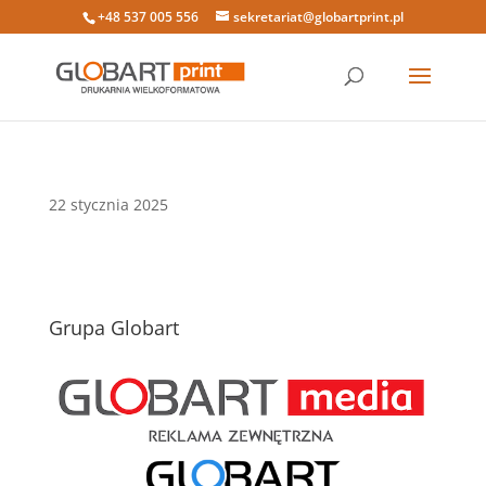
+48 537 005 556
sekretariat@globartprint.pl
22 stycznia 2025
Grupa Globart