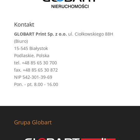
Kontakt
GLOBART Print Sp. z o.o.
ul. Ciołkowskiego 88H
(Biuro)
15-545 Białystok
Podlaskie, Polska
tel. +48 85 65 30 700
fax. +48 85 65 30 872
NIP 542-301-39-69
Pon. - pt. 8.00 - 16.00
Grupa Globart