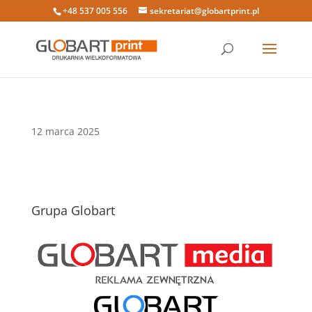
+48 537 005 556
sekretariat@globartprint.pl
12 marca 2025
Grupa Globart