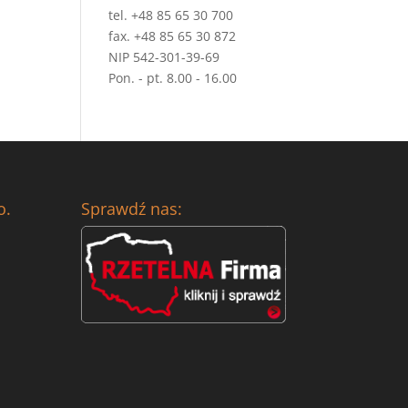
tel. +48 85 65 30 700
fax. +48 85 65 30 872
NIP 542-301-39-69
Pon. - pt. 8.00 - 16.00
o.
Sprawdź nas: